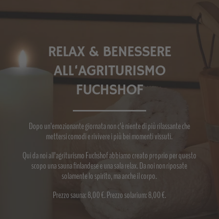
RELAX & BENESSERE
ALL‘AGRITURISMO
FUCHSHOF
Dopo un’emozionante giornata non c’è niente di più rilassante che
mettersi comodi e rivivere i più bei momenti vissuti.
Qui da noi all’agriturismo Fuchshof abbiamo creato proprio per questo
scopo una sauna finlandese e una sala relax. Da noi non riposate
solamente lo spirito, ma anche il corpo.
Prezzo sauna: 8,00 €. Prezzo solarium: 8,00 €.