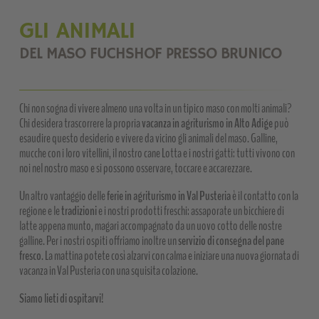
GLI ANIMALI
DEL MASO FUCHSHOF PRESSO BRUNICO
Chi non sogna di vivere almeno una volta in un tipico maso con molti animali?
Chi desidera trascorrere la propria
vacanza in agriturismo in Alto Adige
può
esaudire questo desiderio e vivere da vicino gli animali del maso. Galline,
mucche con i loro vitellini, il nostro cane Lotta e i nostri gatti: tutti vivono con
noi nel nostro maso e si possono osservare, toccare e accarezzare.
Un altro vantaggio delle
ferie in agriturismo in Val Pusteria
è il contatto con la
regione e le
tradizioni
e i nostri prodotti freschi: assaporate un bicchiere di
latte appena munto, magari accompagnato da un uovo cotto delle nostre
galline. Per i nostri ospiti offriamo inoltre un
servizio di consegna del pane
fresco
. La mattina potete così alzarvi con calma e iniziare una nuova giornata di
vacanza in Val Pusteria con una squisita colazione.
Siamo lieti di ospitarvi!