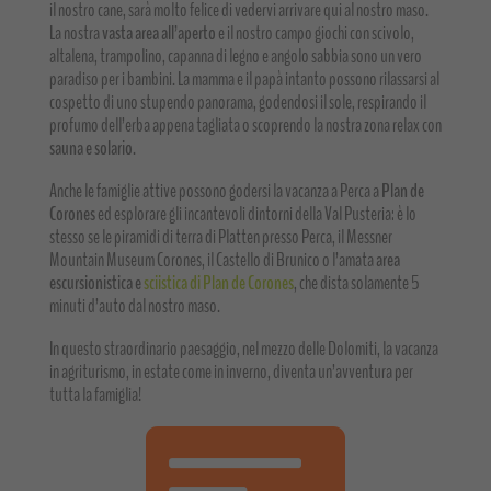
il nostro cane, sarà molto felice di vedervi arrivare qui al nostro maso.
La nostra
vasta area all’aperto
e il nostro campo giochi con scivolo,
altalena, trampolino, capanna di legno e angolo sabbia sono un vero
paradiso per i bambini. La mamma e il papà intanto possono rilassarsi al
cospetto di uno stupendo panorama, godendosi il sole, respirando il
profumo dell’erba appena tagliata o scoprendo la nostra zona relax con
sauna e solario
.
Anche le famiglie attive possono godersi la vacanza a Perca a
Plan de
Corones
ed esplorare gli incantevoli dintorni della Val Pusteria: è lo
stesso se le piramidi di terra di Platten presso Perca, il Messner
Mountain Museum Corones, il Castello di Brunico o l’amata
area
escursionistica e
sciistica di Plan de Corones
, che dista solamente 5
minuti d’auto dal nostro maso.
In questo straordinario paesaggio, nel mezzo delle Dolomiti, la vacanza
in agriturismo, in estate come in inverno, diventa un’avventura per
tutta la famiglia!