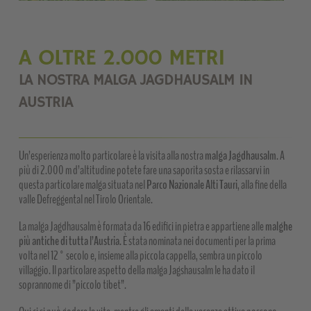
A OLTRE 2.000 METRI
LA NOSTRA MALGA JAGDHAUSALM IN
AUSTRIA
Un’esperienza molto particolare è la visita alla nostra
malga Jagdhausalm
. A
più di 2.000 m d’altitudine potete fare una saporita sosta e rilassarvi in
questa particolare malga situata nel
Parco Nazionale Alti Tauri
, alla fine della
valle Defreggental nel Tirolo Orientale.
La malga Jagdhausalm è formata da 16 edifici in pietra e appartiene alle
malghe
più antiche di tutta l’Austria
. È stata nominata nei documenti per la prima
volta nel 12° secolo e, insieme alla piccola cappella, sembra un piccolo
villaggio. Il particolare aspetto della malga Jagshausalm le ha dato il
soprannome di ”piccolo tibet”.