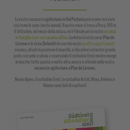
La vostra vacanza in
agriturismo in Val Pusteria
può essere così varia
così come lo sono i nostri animali. Il nostro maso si trova a Perca, 970 m
d’altitudine, nel mezzo della natura, ed è l’ideale per la vostra
vacanza
in famiglia
o per una
vacanza attiva
. Godetevi la vista verso
Plan de
Corones
e le vicine
Dolomiti
da uno dei nostri
quattro appartamenti
vacanza, situati in posizione tranquilla, e rilassatevi sul nostro grande
prato con sedie a sdraio o osservando il contadino Ernst mentre munge
le mucche: tutto questo e molto altro ancora vi attende nella vostra
vacanza in agriturismo a Plan de Corones
.
Nonna Agnes, il contadino Ernst, la contadina Astrid, Maya, Andreas e
Hannes sono lieti di ospitarvi!