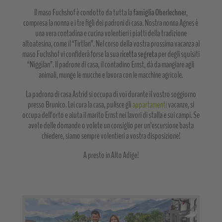
Il maso Fuchshof è condotto da tutta la
famiglia Oberlechner
,
compresa la nonna e i tre figli dei padroni di casa. Nostra nonna Agnes è
una vera contadina e cucina volentieri i piatti della tradizione
altoatesina, come il “Tirtlan”. Nel corso della vostra prossima vacanza al
maso Fuchshof vi confiderà forse la sua
ricetta segreta
per degli squisiti
“Niggilan”. Il padrone di casa, il contadino Ernst, dà da mangiare agli
animali, munge le mucche e lavora con le macchine agricole.
La padrona di casa Astrid si occupa di voi durante il vostro soggiorno
presso Brunico. Lei cura la casa, pulisce gli
appartamenti
vacanze, si
occupa dell’orto e aiuta il marito Ernst nei lavori di stalla e sui campi. Se
avete delle domande o volete un consiglio per un’escursione basta
chiedere, siamo sempre volentieri a vostra disposizione!
A presto in Alto Adige!