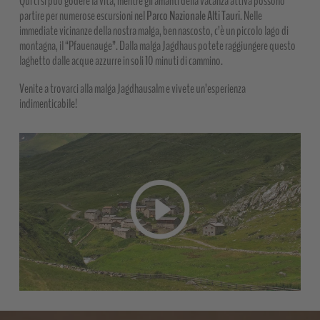
Qui ci si può godere la vita, mentre gli amanti della vacanza attiva possono
partire per numerose escursioni nel
Parco Nazionale Alti Tauri
. Nelle
immediate vicinanze della nostra malga, ben nascosto, c’è un piccolo lago di
montagna, il “Pfauenauge”. Dalla malga Jagdhaus potete raggiungere questo
laghetto dalle acque azzurre in soli 10 minuti di cammino.
Venite a trovarci alla malga Jagdhausalm e vivete un’esperienza
indimenticabile!