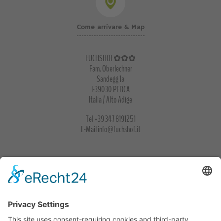
Come arrivare & Map
FUCHSHOF✿✿✿
Fam. Oberlechner
Sandegg 1a
I-39030 PERCA
Italia / Alto Adige
Tel
+39 347 8191251
E-Mail
info@fuchshof.it