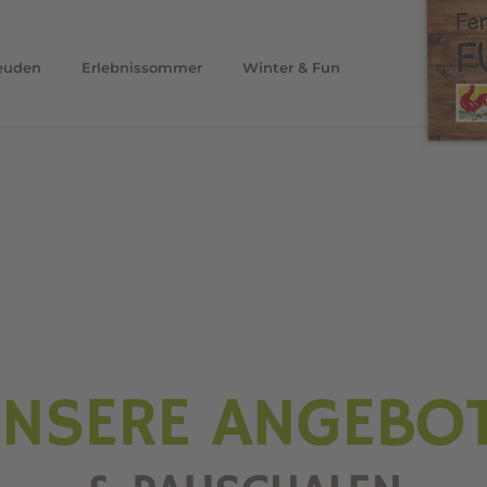
euden
Erlebnissommer
Winter & Fun
NSERE ANGEBO